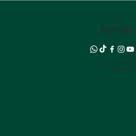
אחרינו!
054-52
forthewildlife1@gma
מע