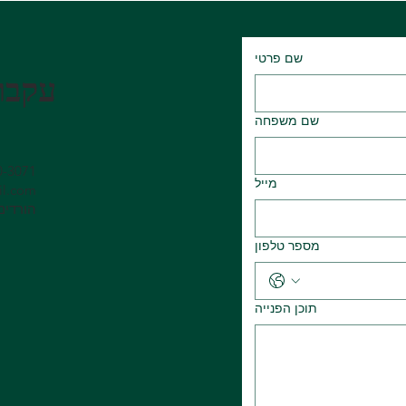
שם פרטי
עקבו 
שם משפחה
0-3071
מייל
il.com
הורדים 64, אליש
מספר טלפון
תוכן הפנייה