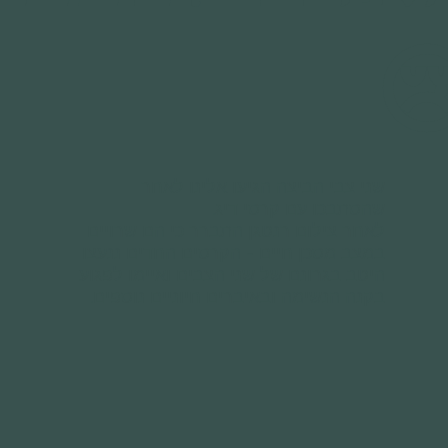

שני צבי הביצה הגיעו אלינו לאחר
שהסתבכו עם קרסי דיג.
לאחר צילום רנטגן התברר כי הם שרויים
במצב מסכן חיים - הקרסים החדים ננעצו
היטב בגרונם של שני הצבים ואיימו לפגוע
בקנה הנשימה ובאיברים חיוניים נוספים.