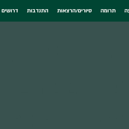
ה
תרומה
סיורים/הרצאות
התנדבות
דרושים
וד סיפור על
נזק שגורם
אדם לטבע